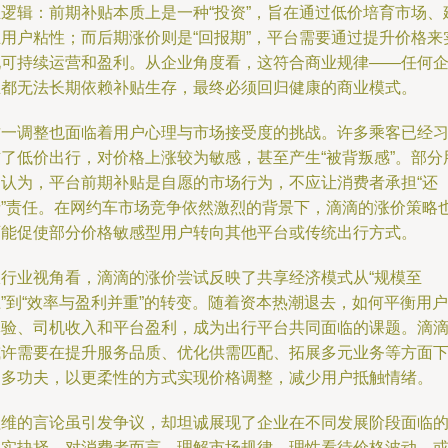
业逻辑：前期补贴本质上是一种“投资”，旨在通过低价培育市场、
立用户粘性；而后期涨价则是“回报期”，平台需要通过提升价格来
现可持续运营和盈利。从企业角度看，这符合商业规律——任何
业都无法长期依赖补贴生存，最终必须回归健康的商业模式。
这一调整也面临着用户心理与市场接受度的挑战。许多乘客已经
惯了低价出行，对价格上涨较为敏感，甚至产生“被背叛感”。部分
户认为，平台前期补贴是自愿的市场行为，不应让消费者承担“还
债”责任。在网约车市场竞争依然激烈的背景下，滴滴的涨价策略
可能促使部分价格敏感型用户转向其他平台或传统出行方式。
从行业视角看，滴滴的涨价尝试反映了共享经济模式从“规模至
”到“效率与盈利并重”的转变。随着资本热潮退去，如何平衡用户
体验、司机收入和平台盈利，成为出行平台共同面临的课题。滴
或许需要在提升服务品质、优化供需匹配、拓展多元业务等方面
更多功夫，以更柔性的方式实现价格调整，减少用户抵触情绪。
程维的言论虽引发争议，却坦诚展现了企业在不同发展阶段面临
现实抉择。对消费者而言，理解市场规律、理性看待价格波动，