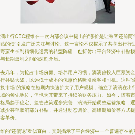
滴滴出行CEO程维在一次内部会议中提出的“涨价是让乘客还前两
补贴的债”引发广泛关注与讨论。这一言论不仅揭示了共享出行行
从野蛮生长到精细化运营的转型阵痛，也折射出平台经济中补贴
式与长期盈利之间的深刻矛盾。
过去几年，为抢占市场份额、培养用户习惯，滴滴曾投入巨额资
进行补贴大战，以远低于成本的优惠价格吸引乘客和司机。这种“
钱换市场”的策略在短期内快速扩大了用户规模，确立了滴滴在出
领域的领先地位，但也为其带来了持续的财务压力。如今，随着
场格局趋于稳定、监管政策逐步完善，滴滴开始调整运营策略，
步减少甚至取消部分补贴，并通过动态调价、高峰期加价等方式
升客单价。
程维的“还债论”看似直白，实则揭示了平台经济中一个普遍存在的