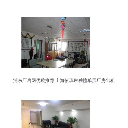
浦东厂房网优质推荐 上海依琬琳独幢单层厂房出租
【近迪士尼3公里】